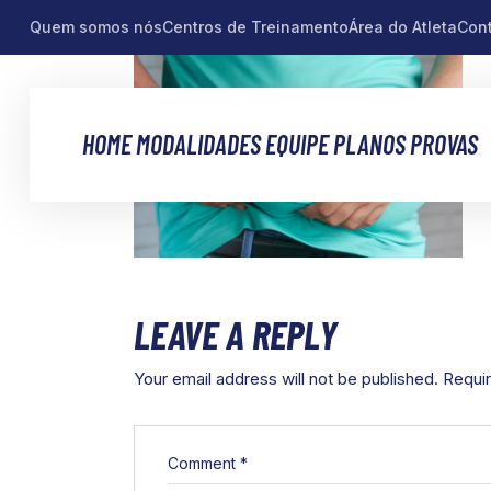
Quem somos nós
Centros de Treinamento
Área do Atleta
Con
HOME
MODALIDADES
EQUIPE
PLANOS
PROVAS
LEAVE A REPLY
Your email address will not be published.
Requir
Comment
*