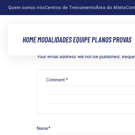
Quem somos nós
Centros de Treinamento
Área do Atleta
Con
HOME
MODALIDADES
EQUIPE
PLANOS
PROVAS
LEAVE A REPLY
Your email address will not be published.
Requir
Comment
*
Name
*