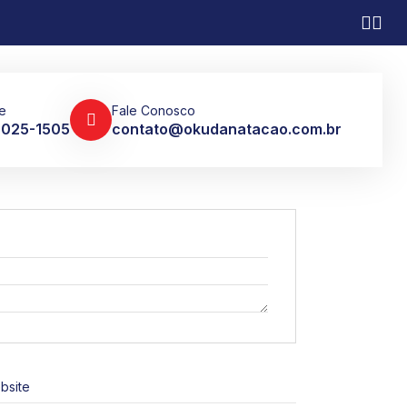
e
Fale Conosco
 3025-1505
contato@okudanatacao.com.br
bsite