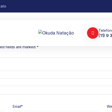
tato
Telefon
(11) 9
ed fields are marked
*
Email
*
We