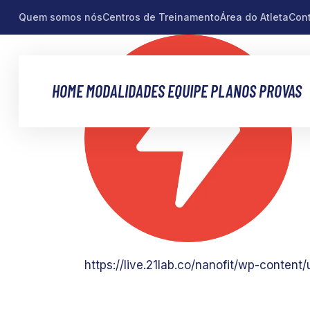
Quem somos nós
Centros de Treinamento
Área do Atleta
Con
HOME
MODALIDADES
EQUIPE
PLANOS
PROVAS
https://live.21lab.co/nanofit/wp-conten