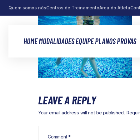
Quem somos nós
Centros de Treinamento
Área do Atleta
Con
HOME
MODALIDADES
EQUIPE
PLANOS
PROVAS
LEAVE A REPLY
Your email address will not be published.
Requir
Comment
*